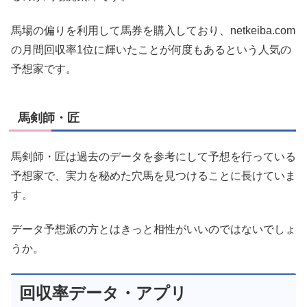
馬場の偏りを利用して馬券を購入しており、netkeiba.com
の月間回収率1位に輝いたことが何度もあるという人気の
予想家です。
馬剣師・匠
馬剣師・匠は過去のデータを参考にして予想を行っている
予想家で、実力を秘めた穴馬を見つけることに長けていま
す。
データ予想派の方とはきっと相性がいいのではないでしょ
うか。
回収率データ・アプリ