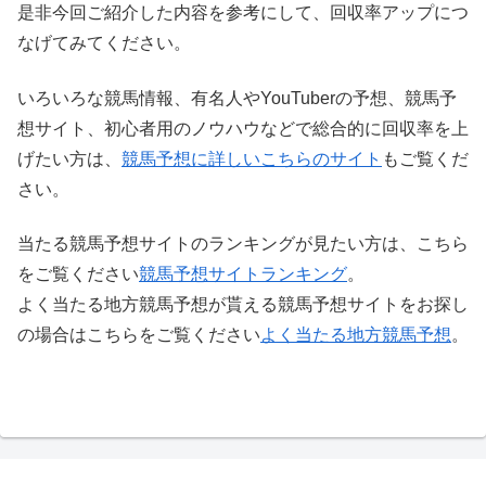
是非今回ご紹介した内容を参考にして、回収率アップにつ
なげてみてください。
いろいろな競馬情報、有名人やYouTuberの予想、競馬予
想サイト、初心者用のノウハウなどで総合的に回収率を上
げたい方は、
競馬予想に詳しいこちらのサイト
もご覧くだ
さい。
当たる競馬予想サイトのランキングが見たい方は、こちら
をご覧ください
競馬予想サイトランキング
。
よく当たる地方競馬予想が貰える競馬予想サイトをお探し
の場合はこちらをご覧ください
よく当たる地方競馬予想
。