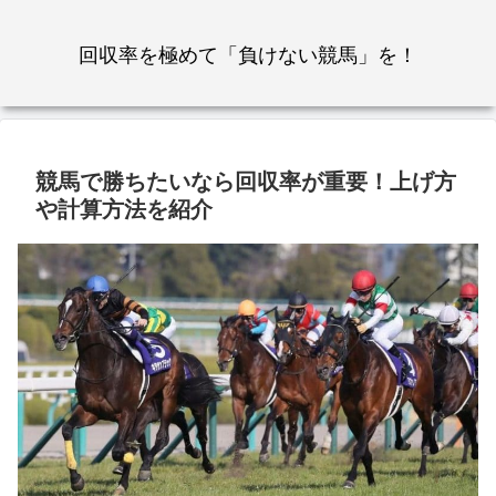
回収率を極めて「負けない競馬」を！
競馬で勝ちたいなら回収率が重要！上げ方
や計算方法を紹介