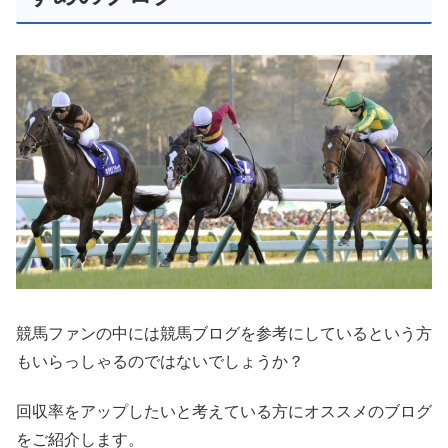
競馬ファンの中には競馬ブログを参考にしているという方
もいらっしゃるのではないでしょうか？
回収率をアップしたいと考えている方にオススメのブログ
をご紹介します。