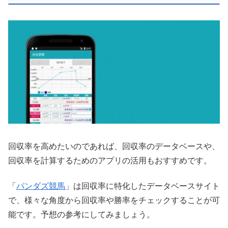
回収率を高めたいのであれば、回収率のデータベースや、
回収率を計算するためのアプリの活用もおすすめです。
「
パンダズ競馬
」は回収率に特化したデータベースサイト
で、様々な角度から回収率や勝率をチェックすることが可
能です。予想の参考にしてみましょう。