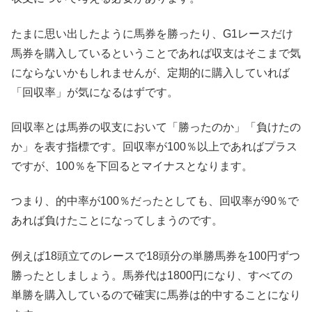
たまに思い出したように馬券を勝ったり、G1レースだけ
馬券を購入しているということであれば収支はそこまで気
にならないかもしれませんが、定期的に購入していれば
「回収率」が気になるはずです。
回収率とは馬券の収支において「勝ったのか」「負けたの
か」を表す指標です。回収率が100％以上であればプラス
ですが、100％を下回るとマイナスとなります。
つまり、的中率が100％だったとしても、回収率が90％で
あれば負けたことになってしまうのです。
例えば18頭立てのレースで18頭分の単勝馬券を100円ずつ
勝ったとしましょう。馬券代は1800円になり、すべての
単勝を購入しているので確実に馬券は的中することになり