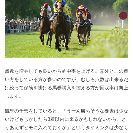
点数を増やしても良いから的中率を上げる。意外とこの買
い方をしている方が多いのですが、むしろ点数は出来るだ
け絞って保険を掛ける馬券購入を控える方が回収率は向上
します。
競馬の予想をしていると、「うーん勝ちそうな要素は少な
いけどもしかしたら3着以内に来るかもしれないから、と
りあえずヒモに入れておくか」というタイミングは少なく