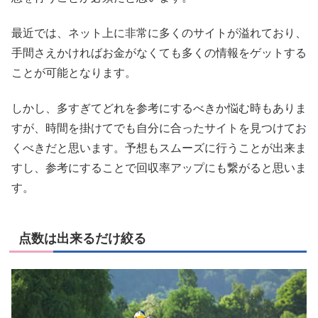
最近では、ネット上に非常に多くのサイトが溢れており、
手間さえかければお金がなくても多くの情報をゲットする
ことが可能となります。
しかし、多すぎてどれを参考にするべきか悩む時もありま
すが、時間を掛けてでも自分に合ったサイトを見つけてお
くべきだと思います。予想もスムーズに行うことが出来ま
すし、参考にすることで回収率アップにも繋がると思いま
す。
点数は出来るだけ絞る