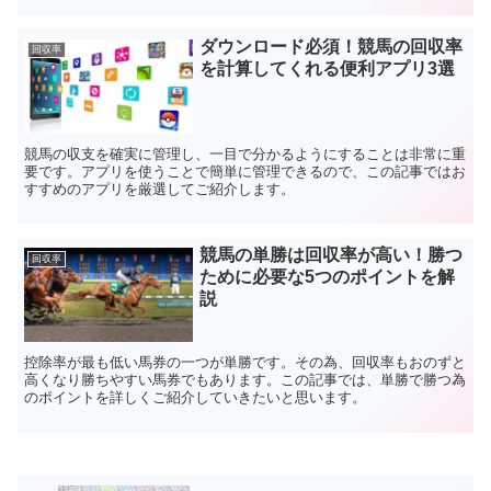
ダウンロード必須！競馬の回収率
回収率
を計算してくれる便利アプリ3選
競馬の収支を確実に管理し、一目で分かるようにすることは非常に重
要です。アプリを使うことで簡単に管理できるので、この記事ではお
すすめのアプリを厳選してご紹介します。
競馬の単勝は回収率が高い！勝つ
回収率
ために必要な5つのポイントを解
説
控除率が最も低い馬券の一つが単勝です。その為、回収率もおのずと
高くなり勝ちやすい馬券でもあります。この記事では、単勝で勝つ為
のポイントを詳しくご紹介していきたいと思います。