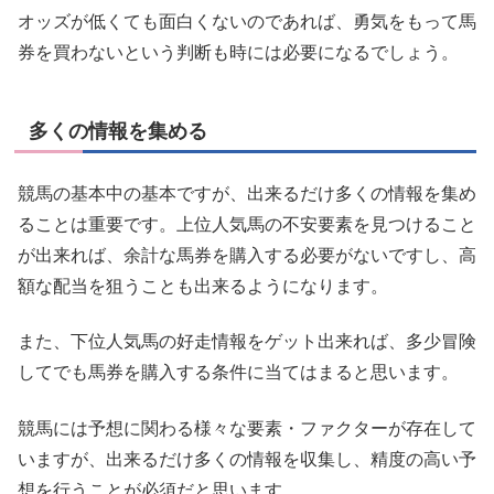
オッズが低くても面白くないのであれば、勇気をもって馬
券を買わないという判断も時には必要になるでしょう。
多くの情報を集める
競馬の基本中の基本ですが、出来るだけ多くの情報を集め
ることは重要です。上位人気馬の不安要素を見つけること
が出来れば、余計な馬券を購入する必要がないですし、高
額な配当を狙うことも出来るようになります。
また、下位人気馬の好走情報をゲット出来れば、多少冒険
してでも馬券を購入する条件に当てはまると思います。
競馬には予想に関わる様々な要素・ファクターが存在して
いますが、出来るだけ多くの情報を収集し、精度の高い予
想を行うことが必須だと思います。