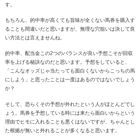
す。
もちろん、的中率が高くても旨味が全くない馬券を購入す
ることも間違いだと思いますが、無理な穴狙いは決して良
い方法とは言えませんね。
的中率、配当金この2つのバランスが良い予想こそが回収
率を上げる秘訣なのだと思います。予想をしていると、
「こんなオッズじゃ当たっても面白くないからこっちの馬
にしよう」と思ったことは一度はあるのではないでしょう
か？
そして、恐らくその予想が外れたという人がほとんどでし
ょう。馬券を予想している時には来たら面白いからという
理由でヒモに入れることも悪くはないですが、ちゃんとし
た根拠が無いと外れることが多くなると思います。