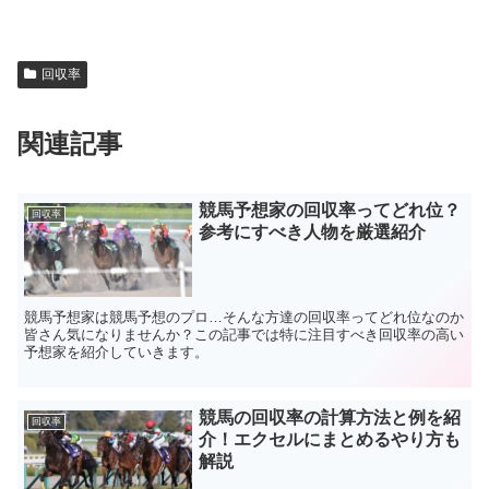
回収率
関連記事
競馬予想家の回収率ってどれ位？
回収率
参考にすべき人物を厳選紹介
競馬予想家は競馬予想のプロ…そんな方達の回収率ってどれ位なのか
皆さん気になりませんか？この記事では特に注目すべき回収率の高い
予想家を紹介していきます。
競馬の回収率の計算方法と例を紹
回収率
介！エクセルにまとめるやり方も
解説