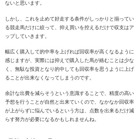
ないと思います。
しかし、これを止めて好走する条件がしっかりと揃ってい
る競走馬だけに絞って、抑え買いを控えるだけで収支はア
ップしていきます。
幅広く購入して的中率を上げれば回収率が高くなるように
感じますが、実際には抑えで購入した馬が絡むことは少な
く、無駄な投資となり的中しても回収率を思うように上げ
ることが出来なくなってしまうのです。
余計な出費を減らそうという意識することで、精度の高い
予想を行うことが自然と出来ていくので、なかなか回収率
が上がらずに悩んでいるという方は、点数を出来るだけ減
らす努力が必要になるかもしれませんね。